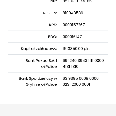
NIP:
851-030-74-86
REGON:
810048586
KRS:
0000157267
BDO:
000016147
Kapitał zakładowy:
1513350.00 pln
Bank Pekao S.A. I
69 1240 3943 1111 0000
o/Police
4131 1310
Bank Spółdzielczy w
63 9395 0008 0000
Gryfinie o/Police
0231 2000 0001