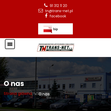
91 312 11 20
tn@trans-net.pl
facebook
bip
O nas
Strona główna
O nas