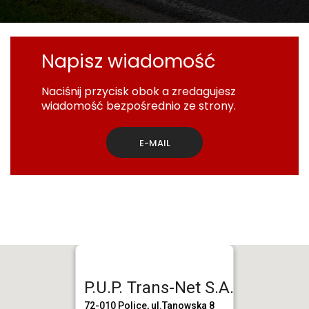
Napisz wiadomość
Naciśnij przycisk obok a zredagujesz
wiadomość bezpośrednio ze strony.
E-MAIL
P.U.P. Trans-Net S.A.
72-010 Police, ul.Tanowska 8