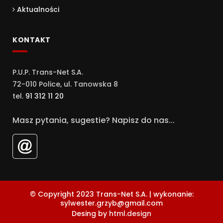
Aktualności
KONTAKT
P.U.P. Trans-Net S.A.
72-010 Police, ul. Tanowska 8
tel.
91 312 11 20
Masz pytania, sugestie? Napisz do nas...
© Copyright 2023 Trans-Net S.A. | wykonanie:
sylwester.grzyb@gmail.com
Desing by
html.design