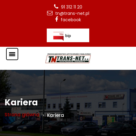
91 312 11 20
tn@trans-net.pl
facebook
bip
Kariera
Strona główna
Kariera