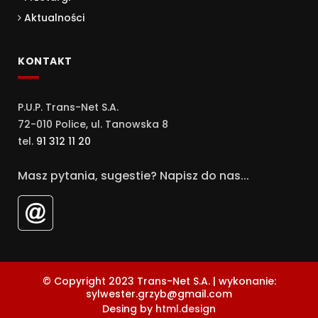
Aktualności
KONTAKT
P.U.P. Trans-Net S.A.
72-010 Police, ul. Tanowska 8
tel.
91 312 11 20
Masz pytania, sugestie? Napisz do nas...
© Copyright 2023 Trans-Net S.A. | wykonanie:
sylwester.grzyb@gmail.com
Desing by
html.design